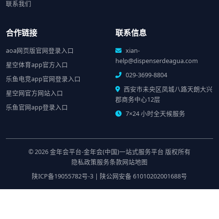
联系我们
合作链接
联系信息
aoa网页版官网登录入口
xian-
help@dispenserdeagua.com
星空体育app官方入口
029-3699-8804
乐鱼电竞app官网登录入口
西安市未央区凤城八路天朗大兴
星空网官方网站入口
郡商务中心12层
乐鱼官网app登录入口
7×24 小时全天候服务
© 2026
金年会平台-金年会(中国)一站式服务平台
版权所有
隐私政策
服务条款
网站地图
陕ICP备19055782号-3
|
陕公网安备 61010202001688号