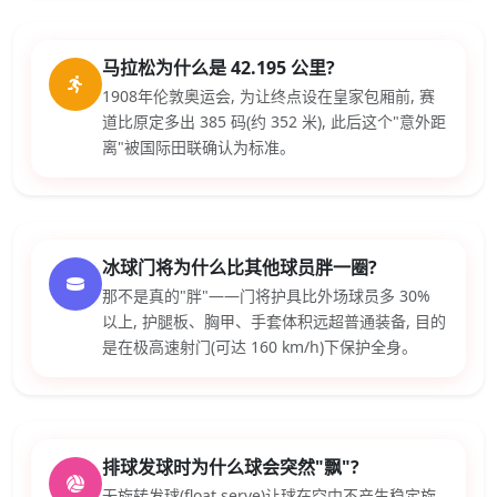
马拉松为什么是 42.195 公里?
1908年伦敦奥运会, 为让终点设在皇家包厢前, 赛
道比原定多出 385 码(约 352 米), 此后这个"意外距
离"被国际田联确认为标准。
冰球门将为什么比其他球员胖一圈?
那不是真的"胖"——门将护具比外场球员多 30%
以上, 护腿板、胸甲、手套体积远超普通装备, 目的
是在极高速射门(可达 160 km/h)下保护全身。
排球发球时为什么球会突然"飘"?
无旋转发球(float serve)让球在空中不产生稳定旋